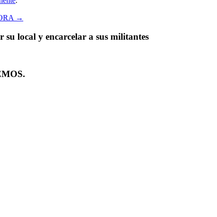
nente
.
DORA
→
su local y encarcelar a sus militantes
EMOS.