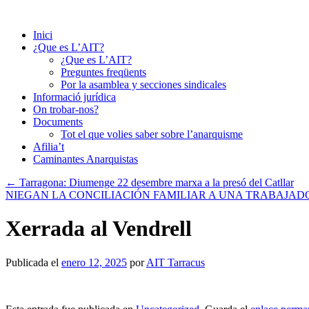
Saltar
al
Inici
contenido
¿Que es L’AIT?
¿Que es L’AIT?
Preguntes freqüents
Por la asamblea y secciones sindicales
Informació jurídica
On trobar-nos?
Documents
Tot el que volies saber sobre l’anarquisme
Afilia’t
Caminantes Anarquistas
←
Tarragona: Diumenge 22 desembre marxa a la presó del Catllar
NIEGAN LA CONCILIACIÓN FAMILIAR A UNA TRABAJA
Xerrada al Vendrell
Publicada el
enero 12, 2025
por
AIT Tarracus