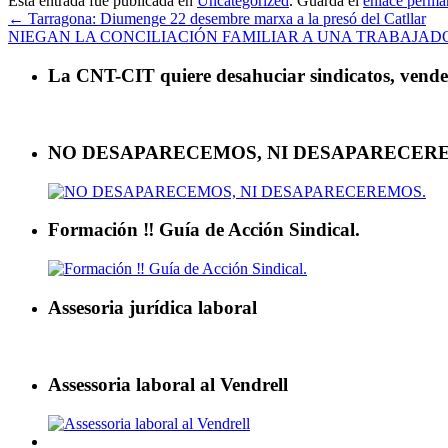
Esta entrada fue publicada en
Uncategorized
. Guarda el
enlace perma
←
Tarragona: Diumenge 22 desembre marxa a la presó del Catllar
NIEGAN LA CONCILIACIÓN FAMILIAR A UNA TRABAJA
La CNT-CIT quiere desahuciar sindicatos, vender 
NO DESAPARECEMOS, NI DESAPARECER
Formación ‼ Guía de Acción Sindical.
Assesoria jurídica laboral
Assessoria laboral al Vendrell