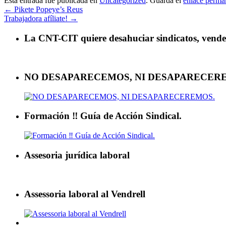
Esta entrada fue publicada en
Uncategorized
. Guarda el
enlace perma
←
Pikete Popeye’s Reus
Trabajadora afíliate!
→
La CNT-CIT quiere desahuciar sindicatos, vender 
NO DESAPARECEMOS, NI DESAPARECER
Formación ‼ Guía de Acción Sindical.
Assesoria jurídica laboral
Assessoria laboral al Vendrell