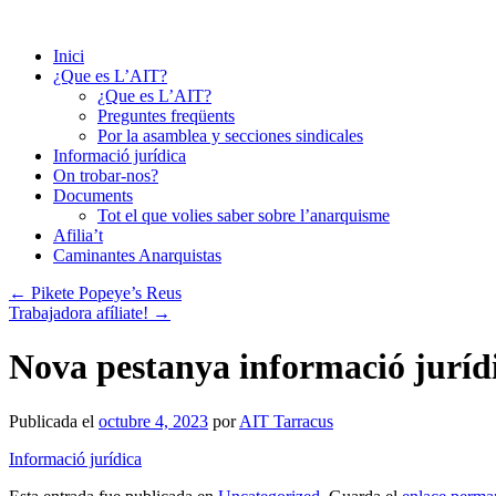
Saltar
al
Inici
contenido
¿Que es L’AIT?
¿Que es L’AIT?
Preguntes freqüents
Por la asamblea y secciones sindicales
Informació jurídica
On trobar-nos?
Documents
Tot el que volies saber sobre l’anarquisme
Afilia’t
Caminantes Anarquistas
←
Pikete Popeye’s Reus
Trabajadora afíliate!
→
Nova pestanya informació juríd
Publicada el
octubre 4, 2023
por
AIT Tarracus
Informació jurídica