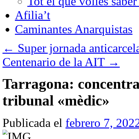
Tot el que volies sabe
Afilia’t
Caminantes Anarquistas
←
Super jornada anticarcela
Centenario de la AIT
→
Tarragona: concentrac
tribunal «mèdic»
Publicada el
febrero 7, 202