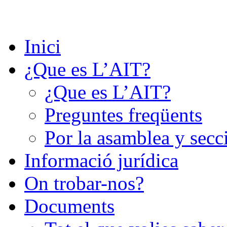
Saltar
al
contenido
Inici
¿Que es L’AIT?
¿Que es L’AIT?
Preguntes freqüents
Por la asamblea y secc
Informació jurídica
On trobar-nos?
Documents