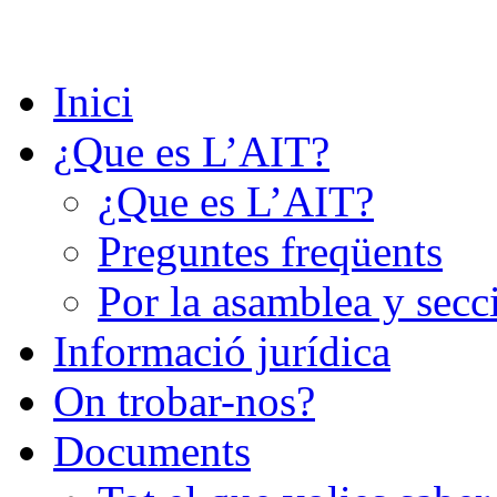
Saltar
al
contenido
Inici
¿Que es L’AIT?
¿Que es L’AIT?
Preguntes freqüents
Por la asamblea y secc
Informació jurídica
On trobar-nos?
Documents