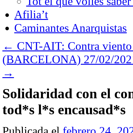
Tot el que volies sabe
Afilia’t
Caminantes Anarquistas
←
CNT-AIT: Contra viento
(BARCELONA) 27/02/2021 1
→
Solidaridad con el c
tod*s l*s encausad*s
Publicada el
febrero 24, 20