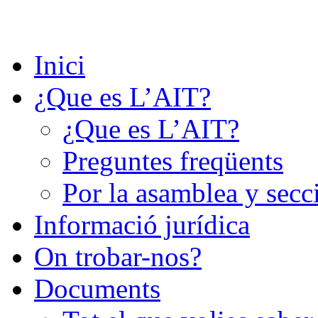
Saltar
al
contenido
Inici
¿Que es L’AIT?
¿Que es L’AIT?
Preguntes freqüents
Por la asamblea y secc
Informació jurídica
On trobar-nos?
Documents