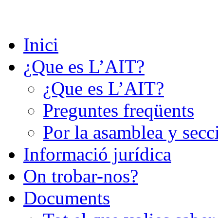
Saltar
al
contenido
Inici
¿Que es L’AIT?
¿Que es L’AIT?
Preguntes freqüents
Por la asamblea y secc
Informació jurídica
On trobar-nos?
Documents