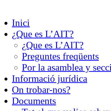
Saltar
al
contenido
Inici
¿Que es L’AIT?
¿Que es L’AIT?
Preguntes freqüents
Por la asamblea y secc
Informació jurídica
On trobar-nos?
Documents