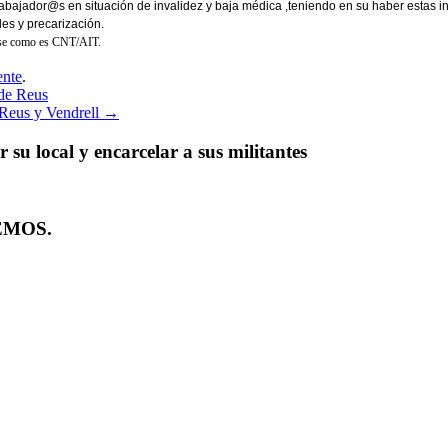
ador@s en situación de invalidez y baja médica ,teniendo en su haber estas insti
les y precarización.
lase como es CNT/AIT.
ente
.
de Reus
Reus y Vendrell
→
su local y encarcelar a sus militantes
EMOS.