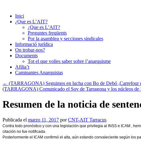
Saltar
al
Inici
contenido
¿Que es L’AIT?
¿Que es L’AIT?
Preguntes freqüents
Por la asamblea y secciones sindicales
Informació jurídica
On trobar-nos?
Documents
Tot el que volies saber sobre l’anarquisme
Afilia’t
Caminantes Anarquistas
←
(TARRAGONA) Seguimos en lucha con Bo de Debó ,Carrefour 
(TARRAGONA) Comunicado el Sov de Tarragona y los núcleos de 
Resumen de la noticia de sente
Publicada el
marzo 11, 2017
por
CNT-AIT Tarracus
Contra todo pronóstico y con una legislación que privilegia al INSS e ICAM , he
citación no fue notificada.
Posteriormente el ICAM confirmó el alta, aún estando convaleciente según los p