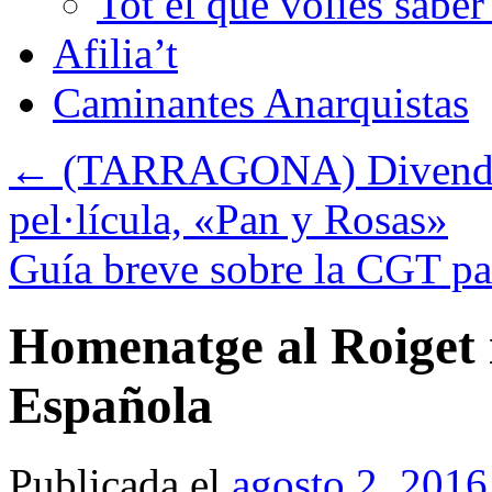
Tot el que volies sabe
Afilia’t
Caminantes Anarquistas
←
(TARRAGONA) Divendres
pel·lícula, «Pan y Rosas»
Guía breve sobre la CGT pa
Homenatge al Roiget i
Española
Publicada el
agosto 2, 2016