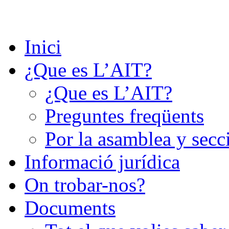
Saltar
al
contenido
Inici
¿Que es L’AIT?
¿Que es L’AIT?
Preguntes freqüents
Por la asamblea y secc
Informació jurídica
On trobar-nos?
Documents