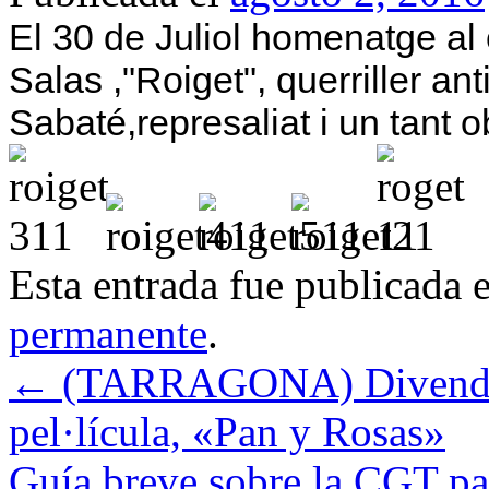
El 30 de Juliol homenatge al
Salas ,"Roiget", querriller a
Sabaté,represaliat i un tant ob
Esta entrada fue publicada 
permanente
.
←
(TARRAGONA) Divendres
pel·lícula, «Pan y Rosas»
Guía breve sobre la CGT pa