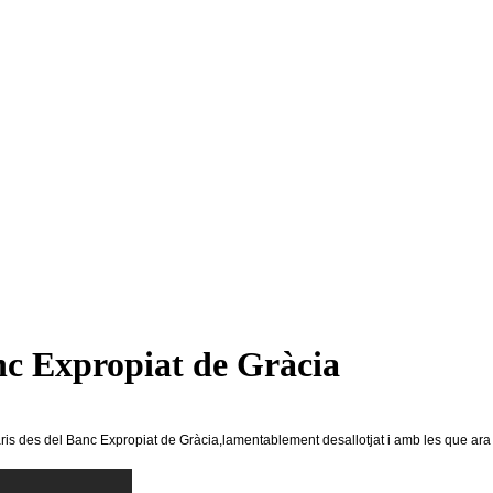
 Expropiat de Gràcia
bertaris des del Banc Expropiat de Gràcia,lamentablement desallotjat i amb les que 