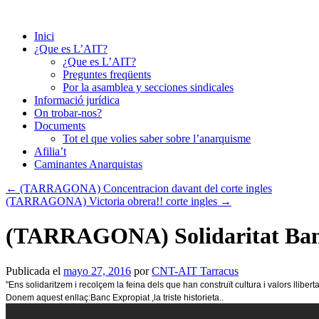
Saltar
al
Inici
contenido
¿Que es L’AIT?
¿Que es L’AIT?
Preguntes freqüents
Por la asamblea y secciones sindicales
Informació jurídica
On trobar-nos?
Documents
Tot el que volies saber sobre l’anarquisme
Afilia’t
Caminantes Anarquistas
←
(TARRAGONA) Concentracion davant del corte ingles
(TARRAGONA) Victoria obrera!! corte ingles
→
(TARRAGONA) Solidaritat Banc
Publicada el
mayo 27, 2016
por
CNT-AIT Tarracus
"Ens solidaritzem i recolçem la feina dels que han construït cultura i valors lli
Donem aquest enllaç:Banc Expropiat ,la triste historieta..