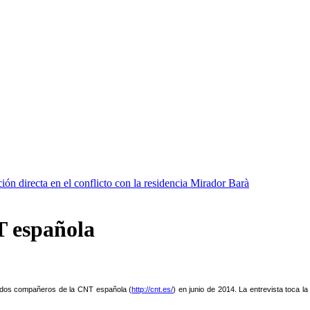
ión directa en el conflicto con la residencia Mirador Barà
T española
on dos compañeros de la CNT española (
http://cnt.es/
) en junio de 2014. La entrevista toca l