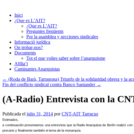
Saltar
al
Inici
contenido
¿Que es L’AIT?
¿Que es L’AIT?
Preguntes freqüents
Por la asamblea y secciones sindicales
Informació jurídica
On trobar-nos?
Documents
Tot el que volies saber sobre l’anarquisme
Afilia’t
Caminantes Anarquistas
←
(Roda de Barà, Tarragona) Triunfo de la solidaridad obrera y la acc
Fin del conflicto sindical contra Banco Santander
→
(A-Radio) Entrevista con la CN
Publicada el
julio 31, 2014
por
CNT-AIT Tarracus
Estimadxs,
a continuación presentamos una entrevista que la Radio Anarquista de Berlín realizó c
precario y finalmente también el tema de la monarquía.