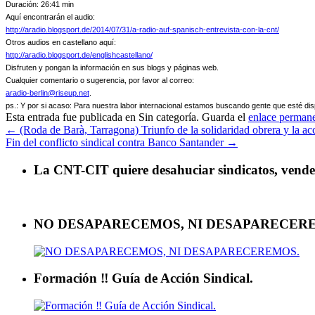
Duración: 26:41 min
Aquí encontrarán el audio:
http://aradio.blogsport.de/2014/07/31/a-radio-auf-spanisch-entrevista-con-la-cnt/
Otros audios en castellano aquí:
http://aradio.blogsport.de/englishcastellano/
Disfruten y pongan la información en sus blogs y páginas web.
Cualquier comentario o sugerencia, por favor al correo:
aradio-berlin@riseup.net
.
ps.: Y por si acaso: Para nuestra labor internacional estamos buscando gente que esté disp
Esta entrada fue publicada en Sin categoría. Guarda el
enlace perman
←
(Roda de Barà, Tarragona) Triunfo de la solidaridad obrera y la acc
Fin del conflicto sindical contra Banco Santander
→
La CNT-CIT quiere desahuciar sindicatos, vender 
NO DESAPARECEMOS, NI DESAPARECER
Formación ‼ Guía de Acción Sindical.