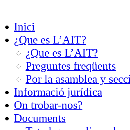
Saltar
al
contenido
Inici
¿Que es L’AIT?
¿Que es L’AIT?
Preguntes freqüents
Por la asamblea y secc
Informació jurídica
On trobar-nos?
Documents