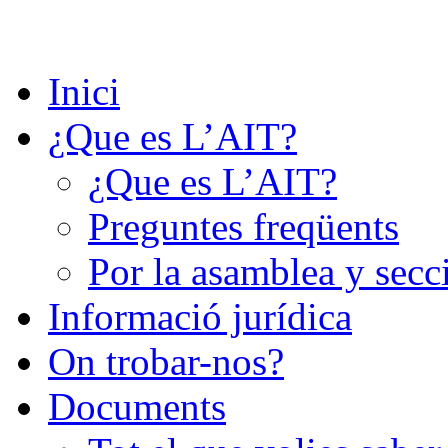
Saltar
al
contenido
Inici
¿Que es L’AIT?
¿Que es L’AIT?
Preguntes freqüents
Por la asamblea y secc
Informació jurídica
On trobar-nos?
Documents