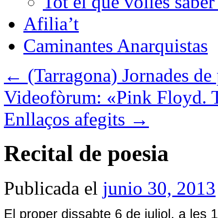
Tot el que volies sabe
Afilia’t
Caminantes Anarquistas
←
(Tarragona) Jornades de p
Videofòrum: «Pink Floyd. 
Enllaços afegits
→
Recital de poesia
Publicada el
junio 30, 2013
El proper dissabte 6 de juliol, a les