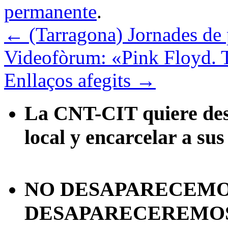
permanente
.
←
(Tarragona) Jornades de p
Videofòrum: «Pink Floyd. 
Enllaços afegits
→
La CNT-CIT quiere desa
local y encarcelar a sus
NO DESAPARECEMOS
DESAPARECEREMOS