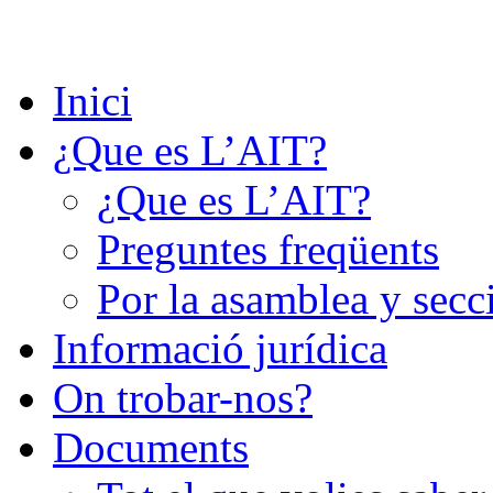
Saltar
al
contenido
Inici
¿Que es L’AIT?
¿Que es L’AIT?
Preguntes freqüents
Por la asamblea y secc
Informació jurídica
On trobar-nos?
Documents