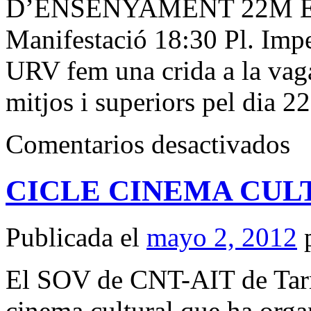
D’ENSENYAMENT 22M E
Manifestació 18:30 Pl. Imp
URV fem una crida a la vag
mitjos i superiors pel dia 
en
Comentarios desactivados
VA
D’
22M
CICLE CINEMA CUL
EST
AL
CAR
Publicada el
mayo 2, 2012
El SOV de CNT-AIT de Tarra
cinema cultural que ha orga