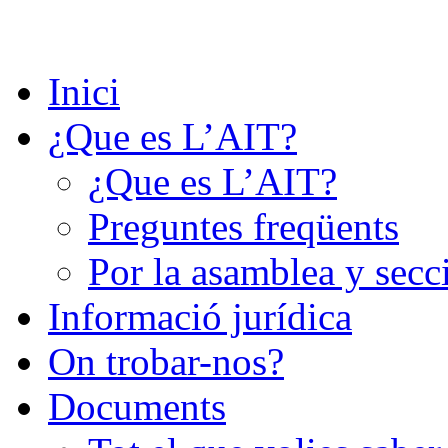
Saltar
al
contenido
Inici
¿Que es L’AIT?
¿Que es L’AIT?
Preguntes freqüents
Por la asamblea y secc
Informació jurídica
On trobar-nos?
Documents