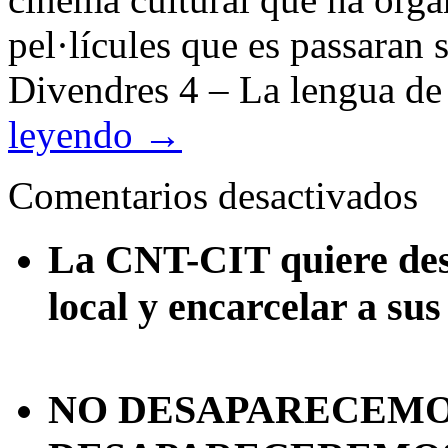
pel·lícules que es passaran
Divendres 4 – La lengua de
leyendo
→
en
Comentarios desactivados
CIC
CI
CU
La CNT-CIT quiere desa
MAI
JU
local y encarcelar a sus
NO DESAPARECEMOS