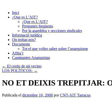
Saltar
al
Inici
contenido
¿Que es L’AIT?
¿Que es L’AIT?
Preguntes freqüents
Por la asamblea y secciones sindicales
Informació jurídica
On trobar-nos?
Documents
Tot el que volies saber sobre l’anarquisme
Afilia’t
Caminantes Anarquistas
←
El cerdo de mi vecino
LOS POLÍTICOS:
→
NO ET DEIXIS TREPITJAR: 
Publicada el
diciembre 10, 2008
por
CNT-AIT Tarracus